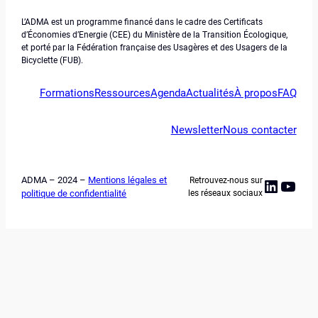
L’ADMA est un programme financé dans le cadre des Certificats
d’Économies d’Energie (CEE) du Ministère de la Transition Écologique,
et porté par la Fédération française des Usagères et des Usagers de la
Bicyclette (FUB).
Formations
Ressources
Agenda
Actualités
À propos
FAQ
Newsletter
Nous contacter
ADMA – 2024 –
Mentions légales et
Retrouvez-nous sur
Linked
YouT
politique de confidentialité
les réseaux sociaux