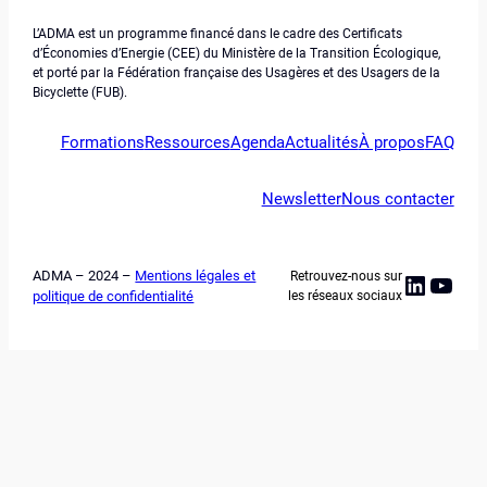
L’ADMA est un programme financé dans le cadre des Certificats
d’Économies d’Energie (CEE) du Ministère de la Transition Écologique,
et porté par la Fédération française des Usagères et des Usagers de la
Bicyclette (FUB).
Formations
Ressources
Agenda
Actualités
À propos
FAQ
Newsletter
Nous contacter
ADMA – 2024 –
Mentions légales et
Retrouvez-nous sur
Linked
YouT
politique de confidentialité
les réseaux sociaux