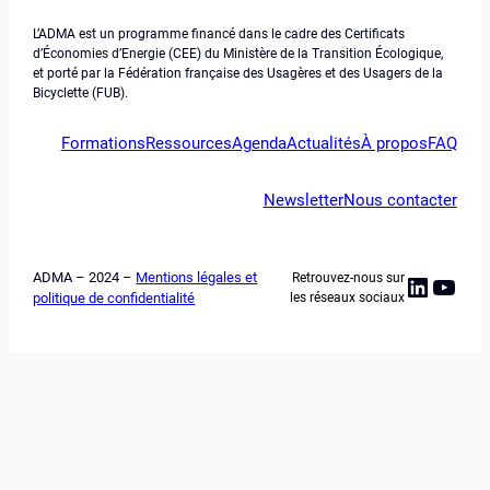
L’ADMA est un programme financé dans le cadre des Certificats
d’Économies d’Energie (CEE) du Ministère de la Transition Écologique,
et porté par la Fédération française des Usagères et des Usagers de la
Bicyclette (FUB).
Formations
Ressources
Agenda
Actualités
À propos
FAQ
Newsletter
Nous contacter
ADMA – 2024 –
Mentions légales et
Retrouvez-nous sur
Linked
YouT
politique de confidentialité
les réseaux sociaux