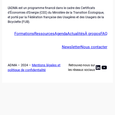
L’ADMA est un programme financé dans le cadre des Certificats
d’Économies d’Energie (CEE) du Ministère de la Transition Écologique,
et porté par la Fédération française des Usagères et des Usagers de la
Bicyclette (FUB).
Formations
Ressources
Agenda
Actualités
À propos
FAQ
Newsletter
Nous contacter
ADMA – 2024 –
Mentions légales et
Retrouvez-nous sur
Linked
YouT
politique de confidentialité
les réseaux sociaux