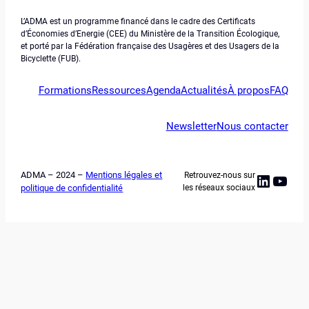
L’ADMA est un programme financé dans le cadre des Certificats
d’Économies d’Energie (CEE) du Ministère de la Transition Écologique,
et porté par la Fédération française des Usagères et des Usagers de la
Bicyclette (FUB).
Formations
Ressources
Agenda
Actualités
À propos
FAQ
Newsletter
Nous contacter
ADMA – 2024 –
Mentions légales et
Retrouvez-nous sur
Linked
YouT
politique de confidentialité
les réseaux sociaux