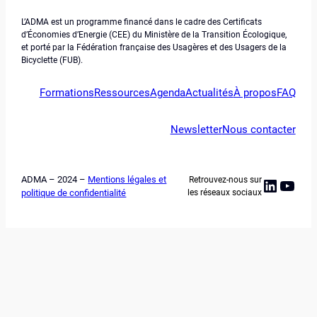
L’ADMA est un programme financé dans le cadre des Certificats
d’Économies d’Energie (CEE) du Ministère de la Transition Écologique,
et porté par la Fédération française des Usagères et des Usagers de la
Bicyclette (FUB).
Formations
Ressources
Agenda
Actualités
À propos
FAQ
Newsletter
Nous contacter
ADMA – 2024 –
Mentions légales et
Retrouvez-nous sur
Linked
YouT
politique de confidentialité
les réseaux sociaux