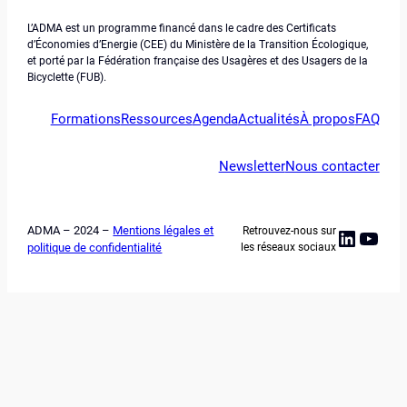
L’ADMA est un programme financé dans le cadre des Certificats
d’Économies d’Energie (CEE) du Ministère de la Transition Écologique,
et porté par la Fédération française des Usagères et des Usagers de la
Bicyclette (FUB).
Formations
Ressources
Agenda
Actualités
À propos
FAQ
Newsletter
Nous contacter
ADMA – 2024 –
Mentions légales et
Retrouvez-nous sur
Linked
YouT
politique de confidentialité
les réseaux sociaux