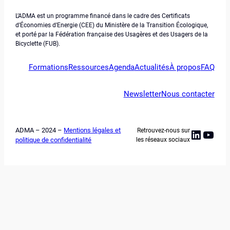
L’ADMA est un programme financé dans le cadre des Certificats
d’Économies d’Energie (CEE) du Ministère de la Transition Écologique,
et porté par la Fédération française des Usagères et des Usagers de la
Bicyclette (FUB).
Formations
Ressources
Agenda
Actualités
À propos
FAQ
Newsletter
Nous contacter
ADMA – 2024 –
Mentions légales et
Retrouvez-nous sur
Linked
YouT
politique de confidentialité
les réseaux sociaux