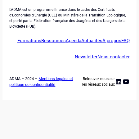
L’ADMA est un programme financé dans le cadre des Certificats
d’Économies d’Energie (CEE) du Ministère de la Transition Écologique,
et porté par la Fédération française des Usagères et des Usagers de la
Bicyclette (FUB).
Formations
Ressources
Agenda
Actualités
À propos
FAQ
Newsletter
Nous contacter
ADMA – 2024 –
Mentions légales et
Retrouvez-nous sur
Linked
YouT
politique de confidentialité
les réseaux sociaux