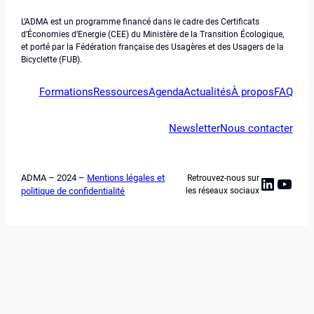
L’ADMA est un programme financé dans le cadre des Certificats
d’Économies d’Energie (CEE) du Ministère de la Transition Écologique,
et porté par la Fédération française des Usagères et des Usagers de la
Bicyclette (FUB).
Formations
Ressources
Agenda
Actualités
À propos
FAQ
Newsletter
Nous contacter
ADMA – 2024 –
Mentions légales et
Retrouvez-nous sur
Linked
YouT
politique de confidentialité
les réseaux sociaux