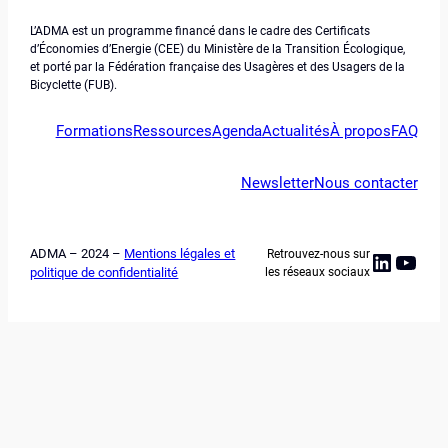
L’ADMA est un programme financé dans le cadre des Certificats
d’Économies d’Energie (CEE) du Ministère de la Transition Écologique,
et porté par la Fédération française des Usagères et des Usagers de la
Bicyclette (FUB).
Formations
Ressources
Agenda
Actualités
À propos
FAQ
Newsletter
Nous contacter
ADMA – 2024 –
Mentions légales et
Retrouvez-nous sur
Linked
YouT
politique de confidentialité
les réseaux sociaux