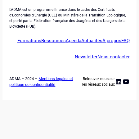
L’ADMA est un programme financé dans le cadre des Certificats
d’Économies d’Energie (CEE) du Ministère de la Transition Écologique,
et porté par la Fédération française des Usagères et des Usagers de la
Bicyclette (FUB).
Formations
Ressources
Agenda
Actualités
À propos
FAQ
Newsletter
Nous contacter
ADMA – 2024 –
Mentions légales et
Retrouvez-nous sur
Linked
YouT
politique de confidentialité
les réseaux sociaux