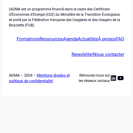
L’ADMA est un programme financé dans le cadre des Certificats
d’Économies d’Energie (CEE) du Ministère de la Transition Écologique,
et porté par la Fédération française des Usagères et des Usagers de la
Bicyclette (FUB).
Formations
Ressources
Agenda
Actualités
À propos
FAQ
Newsletter
Nous contacter
ADMA – 2024 –
Mentions légales et
Retrouvez-nous sur
Linked
YouT
politique de confidentialité
les réseaux sociaux