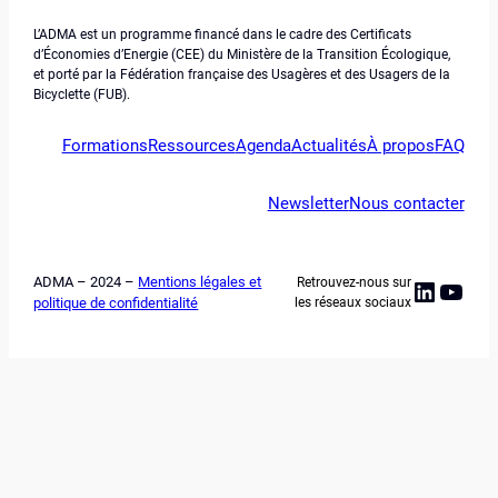
L’ADMA est un programme financé dans le cadre des Certificats
d’Économies d’Energie (CEE) du Ministère de la Transition Écologique,
et porté par la Fédération française des Usagères et des Usagers de la
Bicyclette (FUB).
Formations
Ressources
Agenda
Actualités
À propos
FAQ
Newsletter
Nous contacter
ADMA – 2024 –
Mentions légales et
Retrouvez-nous sur
Linked
YouT
politique de confidentialité
les réseaux sociaux