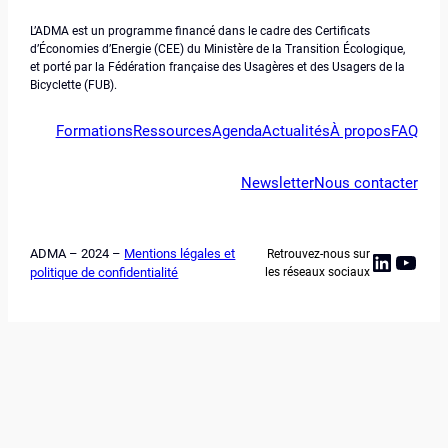
L’ADMA est un programme financé dans le cadre des Certificats
d’Économies d’Energie (CEE) du Ministère de la Transition Écologique,
et porté par la Fédération française des Usagères et des Usagers de la
Bicyclette (FUB).
Formations
Ressources
Agenda
Actualités
À propos
FAQ
Newsletter
Nous contacter
ADMA – 2024 –
Mentions légales et
Retrouvez-nous sur
Linked
YouT
politique de confidentialité
les réseaux sociaux