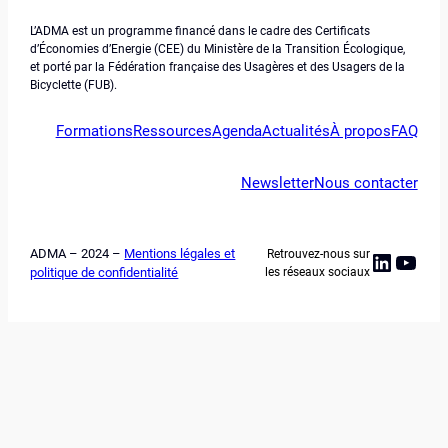
L’ADMA est un programme financé dans le cadre des Certificats
d’Économies d’Energie (CEE) du Ministère de la Transition Écologique,
et porté par la Fédération française des Usagères et des Usagers de la
Bicyclette (FUB).
Formations
Ressources
Agenda
Actualités
À propos
FAQ
Newsletter
Nous contacter
ADMA – 2024 –
Mentions légales et
Retrouvez-nous sur
Linked
YouT
politique de confidentialité
les réseaux sociaux