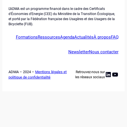
L’ADMA est un programme financé dans le cadre des Certificats
d’Économies d’Energie (CEE) du Ministère de la Transition Écologique,
et porté par la Fédération française des Usagères et des Usagers de la
Bicyclette (FUB).
Formations
Ressources
Agenda
Actualités
À propos
FAQ
Newsletter
Nous contacter
ADMA – 2024 –
Mentions légales et
Retrouvez-nous sur
Linked
YouT
politique de confidentialité
les réseaux sociaux