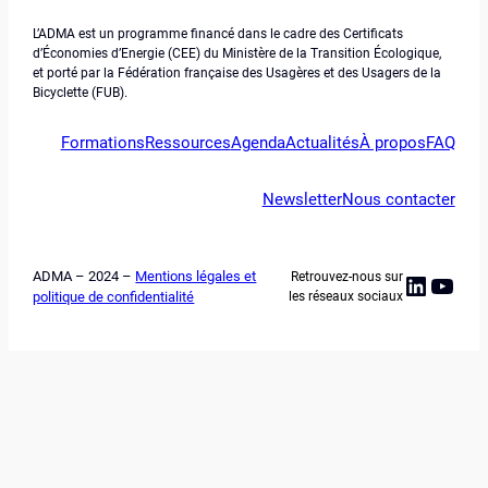
L’ADMA est un programme financé dans le cadre des Certificats
d’Économies d’Energie (CEE) du Ministère de la Transition Écologique,
et porté par la Fédération française des Usagères et des Usagers de la
Bicyclette (FUB).
Formations
Ressources
Agenda
Actualités
À propos
FAQ
Newsletter
Nous contacter
ADMA – 2024 –
Mentions légales et
Retrouvez-nous sur
Linked
YouT
politique de confidentialité
les réseaux sociaux