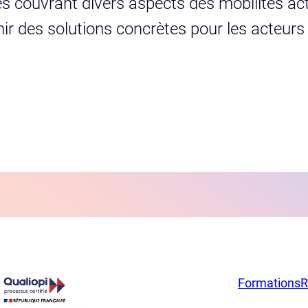
s couvrant divers aspects des mobilités act
urnir des solutions concrètes pour les acteur
Formations
R