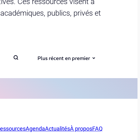
ives. Ces ressources visent à
s académiques, publics, privés et
Plus récent en premier
essources
Agenda
Actualités
À propos
FAQ