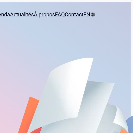
enda
Actualités
À propos
FAQ
Contact
EN