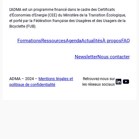
L’ADMA est un programme financé dans le cadre des Certificats
d’Économies d’Energie (CEE) du Ministère de la Transition Écologique,
et porté par la Fédération française des Usagères et des Usagers de la
Bicyclette (FUB).
Formations
Ressources
Agenda
Actualités
À propos
FAQ
Newsletter
Nous contacter
ADMA – 2024 –
Mentions légales et
Retrouvez-nous sur
Linked
YouT
politique de confidentialité
les réseaux sociaux