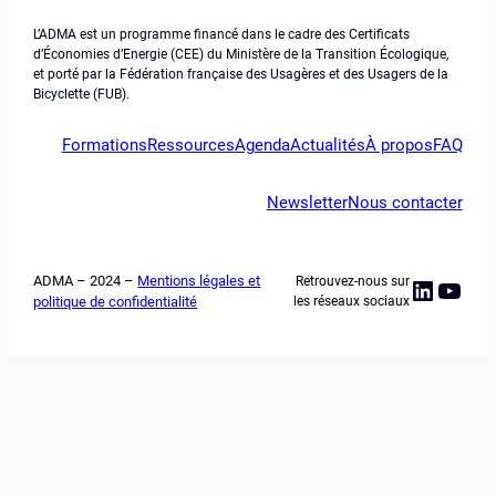
L’ADMA est un programme financé dans le cadre des Certificats
d’Économies d’Energie (CEE) du Ministère de la Transition Écologique,
et porté par la Fédération française des Usagères et des Usagers de la
Bicyclette (FUB).
Formations
Ressources
Agenda
Actualités
À propos
FAQ
Newsletter
Nous contacter
ADMA – 2024 –
Mentions légales et
Retrouvez-nous sur
Linked
YouT
politique de confidentialité
les réseaux sociaux