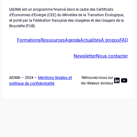
L’ADMA est un programme financé dans le cadre des Certificats
d’Économies d’Energie (CEE) du Ministère de la Transition Écologique,
et porté par la Fédération française des Usagères et des Usagers de la
Bicyclette (FUB).
Formations
Ressources
Agenda
Actualités
À propos
FAQ
Newsletter
Nous contacter
ADMA – 2024 –
Mentions légales et
Retrouvez-nous sur
Linked
YouT
politique de confidentialité
les réseaux sociaux