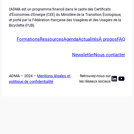
L’ADMA est un programme financé dans le cadre des Certificats
d’Économies d’Energie (CEE) du Ministère de la Transition Écologique,
et porté par la Fédération française des Usagères et des Usagers de la
Bicyclette (FUB).
Formations
Ressources
Agenda
Actualités
À propos
FAQ
Newsletter
Nous contacter
ADMA – 2024 –
Mentions légales et
Retrouvez-nous sur
Linked
YouT
politique de confidentialité
les réseaux sociaux