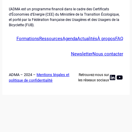
L’ADMA est un programme financé dans le cadre des Certificats
d’Économies d’Energie (CEE) du Ministère de la Transition Écologique,
et porté par la Fédération française des Usagères et des Usagers de la
Bicyclette (FUB).
Formations
Ressources
Agenda
Actualités
À propos
FAQ
Newsletter
Nous contacter
ADMA – 2024 –
Mentions légales et
Retrouvez-nous sur
Linked
YouT
politique de confidentialité
les réseaux sociaux