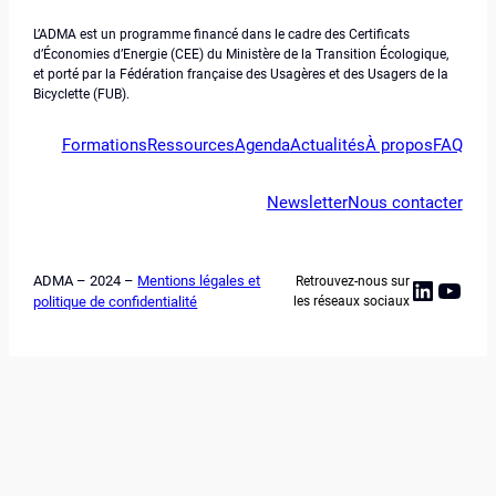
L’ADMA est un programme financé dans le cadre des Certificats
d’Économies d’Energie (CEE) du Ministère de la Transition Écologique,
et porté par la Fédération française des Usagères et des Usagers de la
Bicyclette (FUB).
Formations
Ressources
Agenda
Actualités
À propos
FAQ
Newsletter
Nous contacter
ADMA – 2024 –
Mentions légales et
Retrouvez-nous sur
Linked
YouT
politique de confidentialité
les réseaux sociaux