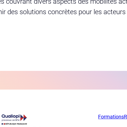
s couvrant divers aspects des mobilités act
urnir des solutions concrètes pour les acteur
Formations
R