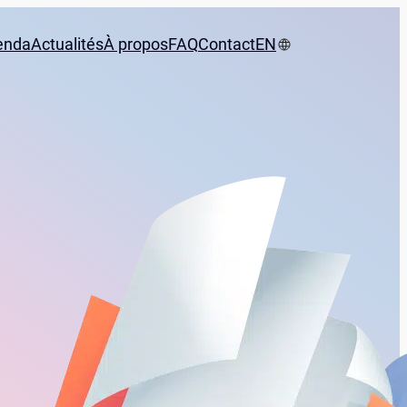
enda
Actualités
À propos
FAQ
Contact
EN