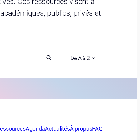
ives. Ces ressources visent à
s académiques, publics, privés et
De A à Z
essources
Agenda
Actualités
À propos
FAQ