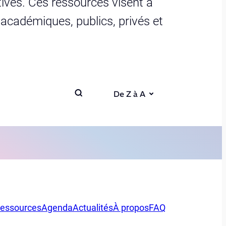
ives. Ces ressources visent à
s académiques, publics, privés et
De Z à A
essources
Agenda
Actualités
À propos
FAQ