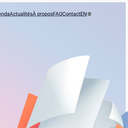
enda
Actualités
À propos
FAQ
Contact
EN