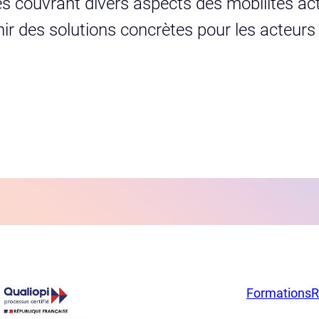
s couvrant divers aspects des mobilités act
urnir des solutions concrètes pour les acteur
Formations
R