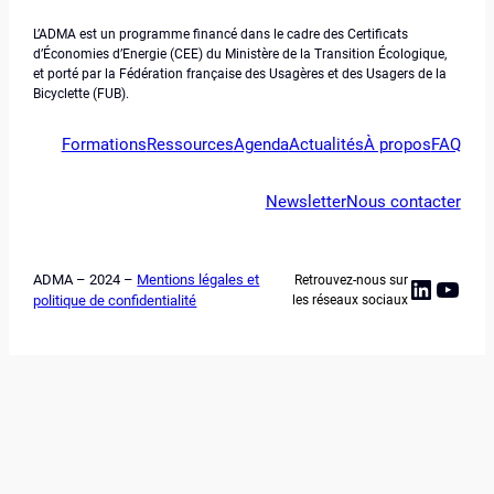
L’ADMA est un programme financé dans le cadre des Certificats
d’Économies d’Energie (CEE) du Ministère de la Transition Écologique,
et porté par la Fédération française des Usagères et des Usagers de la
Bicyclette (FUB).
Formations
Ressources
Agenda
Actualités
À propos
FAQ
Newsletter
Nous contacter
ADMA – 2024 –
Mentions légales et
Retrouvez-nous sur
Linked
YouT
politique de confidentialité
les réseaux sociaux