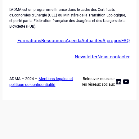
L’ADMA est un programme financé dans le cadre des Certificats
d’Économies d’Energie (CEE) du Ministère de la Transition Écologique,
et porté par la Fédération française des Usagères et des Usagers de la
Bicyclette (FUB).
Formations
Ressources
Agenda
Actualités
À propos
FAQ
Newsletter
Nous contacter
ADMA – 2024 –
Mentions légales et
Retrouvez-nous sur
Linked
YouT
politique de confidentialité
les réseaux sociaux