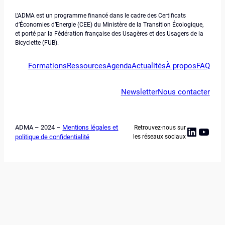
L’ADMA est un programme financé dans le cadre des Certificats
d’Économies d’Energie (CEE) du Ministère de la Transition Écologique,
et porté par la Fédération française des Usagères et des Usagers de la
Bicyclette (FUB).
Formations
Ressources
Agenda
Actualités
À propos
FAQ
Newsletter
Nous contacter
ADMA – 2024 –
Mentions légales et
Retrouvez-nous sur
Linked
YouT
politique de confidentialité
les réseaux sociaux