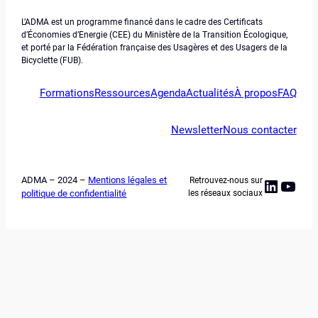
L’ADMA est un programme financé dans le cadre des Certificats
d’Économies d’Energie (CEE) du Ministère de la Transition Écologique,
et porté par la Fédération française des Usagères et des Usagers de la
Bicyclette (FUB).
Formations
Ressources
Agenda
Actualités
À propos
FAQ
Newsletter
Nous contacter
ADMA – 2024 –
Mentions légales et
Retrouvez-nous sur
Linked
YouT
politique de confidentialité
les réseaux sociaux