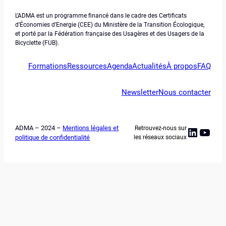
L’ADMA est un programme financé dans le cadre des Certificats
d’Économies d’Energie (CEE) du Ministère de la Transition Écologique,
et porté par la Fédération française des Usagères et des Usagers de la
Bicyclette (FUB).
Formations
Ressources
Agenda
Actualités
À propos
FAQ
Newsletter
Nous contacter
ADMA – 2024 –
Mentions légales et
Retrouvez-nous sur
Linked
YouT
politique de confidentialité
les réseaux sociaux