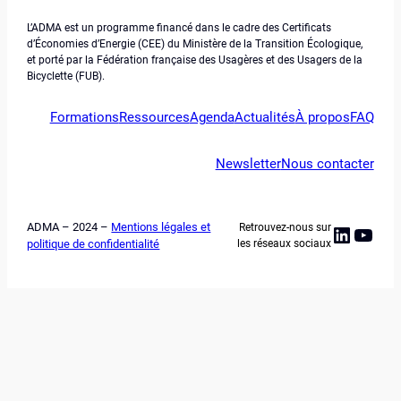
L’ADMA est un programme financé dans le cadre des Certificats
d’Économies d’Energie (CEE) du Ministère de la Transition Écologique,
et porté par la Fédération française des Usagères et des Usagers de la
Bicyclette (FUB).
Formations
Ressources
Agenda
Actualités
À propos
FAQ
Newsletter
Nous contacter
ADMA – 2024 –
Mentions légales et
Retrouvez-nous sur
Linked
YouT
politique de confidentialité
les réseaux sociaux