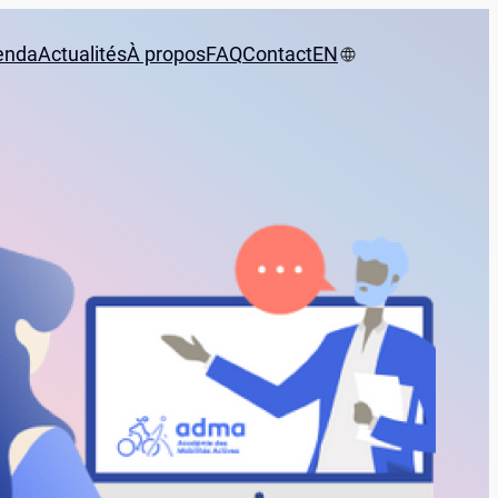
enda
Actualités
À propos
FAQ
Contact
EN