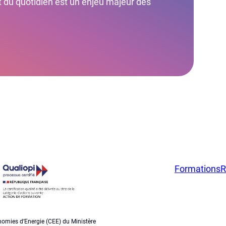
du quotidien est un enjeu majeur des
Formations
R
nomies d’Energie (CEE) du Ministère