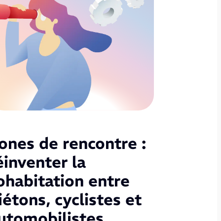
ones de rencontre :
éinventer la
ohabitation entre
iétons, cyclistes et
utomobilistes