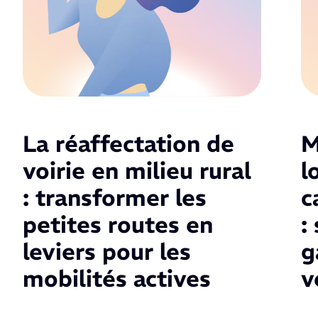
La réaffectation de
M
voirie en milieu rural
l
: transformer les
c
petites routes en
:
leviers pour les
g
mobilités actives
v