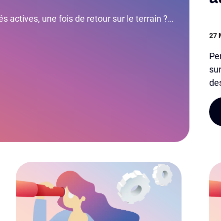
s actives, une fois de retour sur le terrain ?…
27 
Per
sur
de