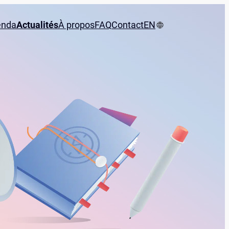
enda
Actualités
À propos
FAQ
Contact
EN