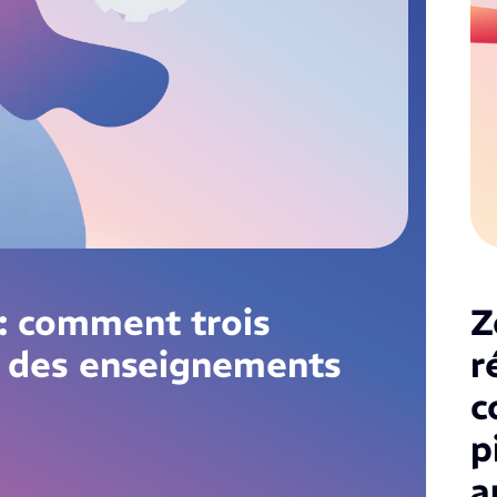
: comment trois
Z
 des enseignements
r
c
p
a