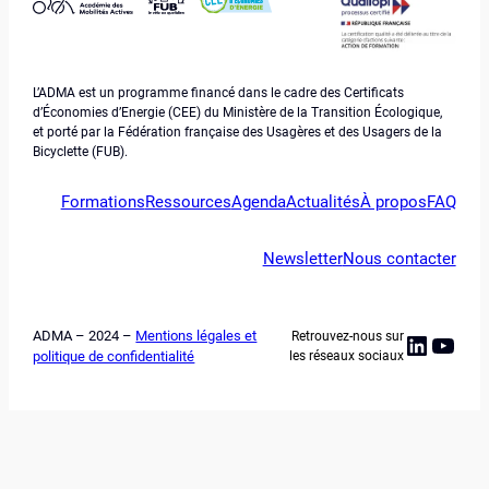
L’ADMA est un programme financé dans le cadre des Certificats
d’Économies d’Energie (CEE) du Ministère de la Transition Écologique,
et porté par la Fédération française des Usagères et des Usagers de la
Bicyclette (FUB).
Formations
Ressources
Agenda
Actualités
À propos
FAQ
Newsletter
Nous contacter
ADMA – 2024 –
Mentions légales et
Retrouvez-nous sur
Linked
YouT
politique de confidentialité
les réseaux sociaux