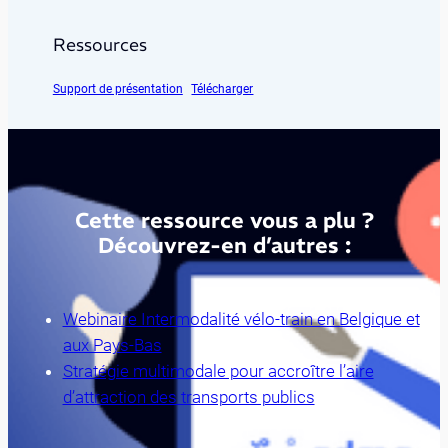
Ressources
Support de présentation
Télécharger
Cette ressource vous a plu ?
Découvrez-en d’autres :
Webinaire Intermodalité vélo-train en Belgique et
aux Pays-Bas
Stratégie multimodale pour accroître l’aire
d’attraction des transports publics