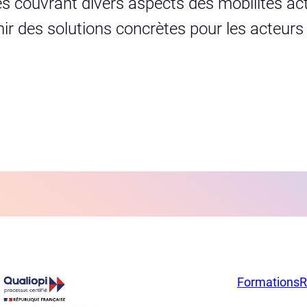
s couvrant divers aspects des mobilités act
urnir des solutions concrètes pour les acteur
Formations
R