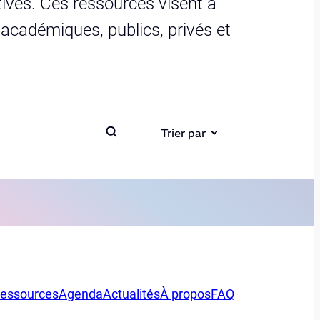
ives. Ces ressources visent à
s académiques, publics, privés et
Trier par
essources
Agenda
Actualités
À propos
FAQ