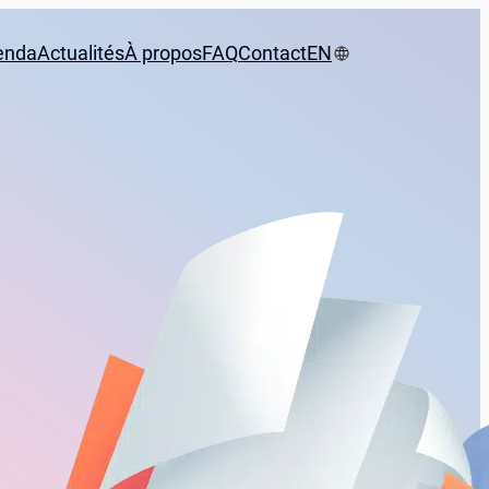
enda
Actualités
À propos
FAQ
Contact
EN